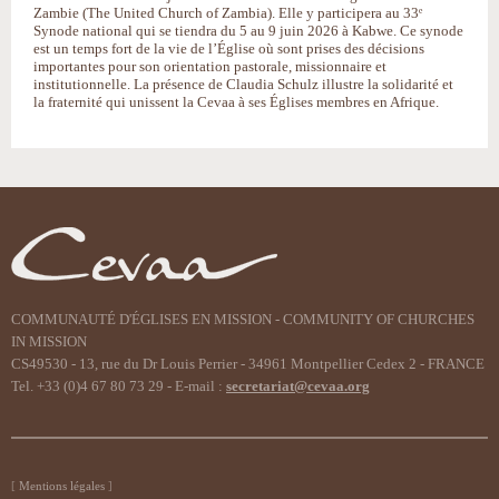
Zambie (The United Church of Zambia). Elle y participera au 33ᵉ
Synode national qui se tiendra du 5 au 9 juin 2026 à Kabwe. Ce synode
est un temps fort de la vie de l’Église où sont prises des décisions
importantes pour son orientation pastorale, missionnaire et
institutionnelle. La présence de Claudia Schulz illustre la solidarité et
la fraternité qui unissent la Cevaa à ses Églises membres en Afrique.
COMMUNAUTÉ D'ÉGLISES EN MISSION - COMMUNITY OF CHURCHES
IN MISSION
CS49530 - 13, rue du Dr Louis Perrier - 34961 Montpellier Cedex 2 - FRANCE
Tel. +33 (0)4 67 80 73 29 - E-mail :
secretariat@cevaa.org
Mentions légales