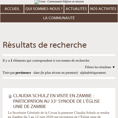
Aller
Outils
au
personnels
contenu.
ACCUEIL
QUI SOMMES-NOUS ?
ACTUALITÉS
NOS ACTIVITÉS
|
Aller
à
LA COMMUNAUTÉ
la
navigation
Résultats de recherche
Il y a
1
éléments qui correspondent à vos termes de recherche.
Filtrer les résultats
Trier par
pertinence
·
date (le plus récent en premier)
·
alphabétiquement
CLAUDIA SCHULZ EN VISITE EN ZAMBIE :
PARTICIPATION AU 33ᵉ SYNODE DE L’ÉGLISE
UNIE DE ZAMBIE
La Secrétaire Générale de la Cevaa la pasteure Claudia Schulz se rendra
en Zambie du 5 au 12 juin 2026 sur invitation de l’Église unie de