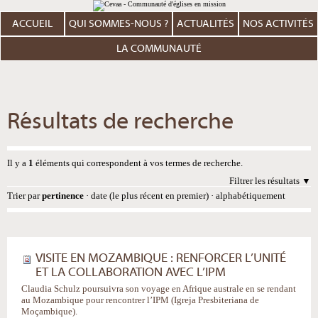
Aller
Outils
au
personnels
contenu.
ACCUEIL
QUI SOMMES-NOUS ?
ACTUALITÉS
NOS ACTIVITÉS
|
Aller
à
LA COMMUNAUTÉ
la
navigation
Résultats de recherche
Il y a
1
éléments qui correspondent à vos termes de recherche.
Filtrer les résultats
Trier par
pertinence
·
date (le plus récent en premier)
·
alphabétiquement
VISITE EN MOZAMBIQUE : RENFORCER L’UNITÉ
ET LA COLLABORATION AVEC L’IPM
Claudia Schulz poursuivra son voyage en Afrique australe en se rendant
au Mozambique pour rencontrer l’IPM (Igreja Presbiteriana de
Moçambique).