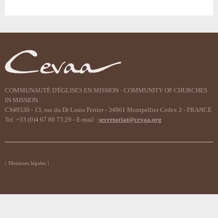
COMMUNAUTÉ D'ÉGLISES EN MISSION - COMMUNITY OF CHURCHES
IN MISSION
CS49530 - 13, rue du Dr Louis Perrier - 34961 Montpellier Cedex 2 - FRANCE
Tel. +33 (0)4 67 80 73 29 - E-mail :
secretariat@cevaa.org
Mentions légales