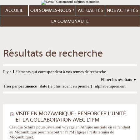
Aller
Outils
au
personnels
contenu.
ACCUEIL
QUI SOMMES-NOUS ?
ACTUALITÉS
NOS ACTIVITÉS
|
Aller
à
LA COMMUNAUTÉ
la
navigation
Résultats de recherche
Il y a
1
éléments qui correspondent à vos termes de recherche.
Filtrer les résultats
Trier par
pertinence
·
date (le plus récent en premier)
·
alphabétiquement
VISITE EN MOZAMBIQUE : RENFORCER L’UNITÉ
ET LA COLLABORATION AVEC L’IPM
Claudia Schulz poursuivra son voyage en Afrique australe en se rendant
au Mozambique pour rencontrer l’IPM (Igreja Presbiteriana de
Moçambique).