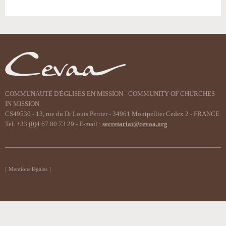
COMMUNAUTÉ D'ÉGLISES EN MISSION - COMMUNITY OF CHURCHES
IN MISSION
CS49530 - 13, rue du Dr Louis Perrier - 34961 Montpellier Cedex 2 - FRANCE
Tel. +33 (0)4 67 80 73 29 - E-mail :
secretariat@cevaa.org
Mentions légales