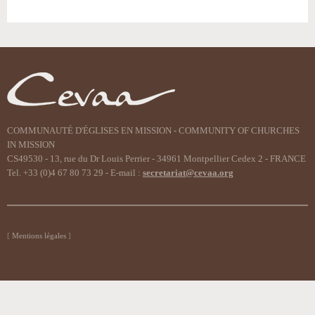
COMMUNAUTÉ D'ÉGLISES EN MISSION - COMMUNITY OF CHURCHES
IN MISSION
CS49530 - 13, rue du Dr Louis Perrier - 34961 Montpellier Cedex 2 - FRANCE
Tel. +33 (0)4 67 80 73 29 - E-mail :
secretariat@cevaa.org
Mentions légales